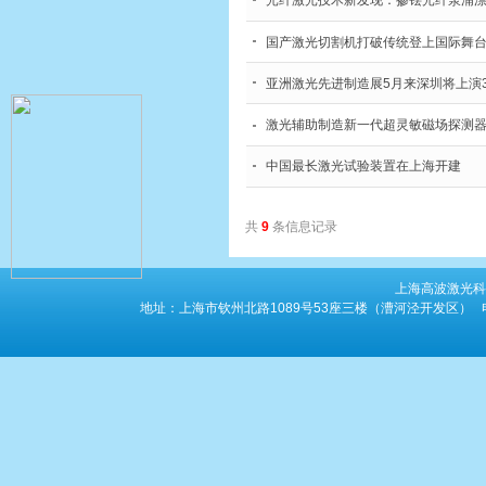
光纤激光技术新发现：掺铥光纤泵浦
国产激光切割机打破传统登上国际舞
亚洲激光先进制造展5月来深圳将上演
激光辅助制造新一代超灵敏磁场探测
中国最长激光试验装置在上海开建
共
9
条信息记录
上海高波激光科
地址：上海市钦州北路1089号53座三楼（漕河泾开发区） 电话：86-