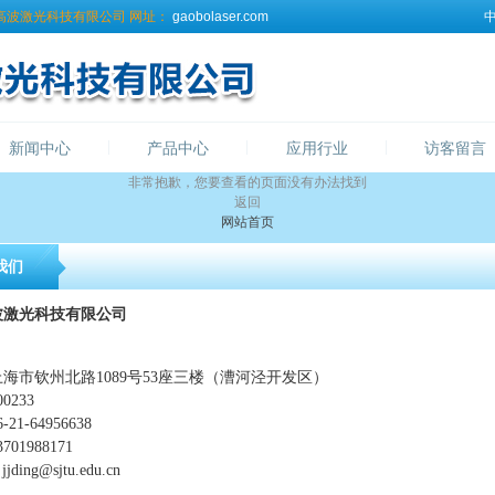
高波激光科技有限公司
网址：
gaobolaser.com
新闻中心
产品中心
应用行业
访客留言
非常抱歉，您要查看的页面没有办法找到
返回
网站首页
我们
波激光科技有限公司
上海市钦州北路1089号53座三楼（漕河泾开发区）
00233
6-21-64956638
3701988171
：
jjding@sjtu.edu.cn