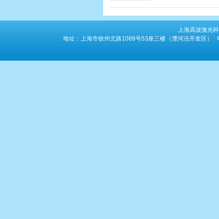
上海高波激光科
地址：上海市钦州北路1089号53座三楼（漕河泾开发区） 电话：86-