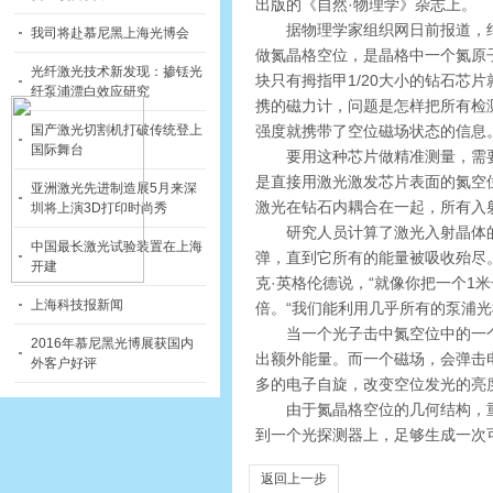
出版的《自然·物理学》杂志上。
据物理学家组织网日前报道，纯
我司将赴慕尼黑上海光博会
做氮晶格空位，是晶格中一个氮原
光纤激光技术新发现：掺铥光
块只有拇指甲1/20大小的钻石芯
纤泵浦漂白效应研究
携的磁力计，问题是怎样把所有检
强度就携带了空位磁场状态的信息
国产激光切割机打破传统登上
国际舞台
要用这种芯片做精准测量，需要收
是直接用激光激发芯片表面的氮空
亚洲激光先进制造展5月来深
激光在钻石内耦合在一起，所有入
圳将上演3D打印时尚秀
研究人员计算了激光入射晶体的
中国最长激光试验装置在上海
弹，直到它所有的能量被吸收殆尽。
开建
克·英格伦德说，“就像你把一个1
上海科技报新闻
倍。“我们能利用几乎所有的泵浦光
当一个光子击中氮空位中的一个
2016年慕尼黑光博展获国内
出额外能量。而一个磁场，会弹击
外客户好评
多的电子自旋，改变空位发光的亮
由于氮晶格空位的几何结构，重新
到一个光探测器上，足够生成一次
返回上一步