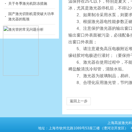
温保持在25℃以下，特别是夏天
关于冬季激光机防冻措施
冰，尤其是激光器停机后，不得让
国产激光切割机需突破大功率
2、如果制冷采用水泵，则要
激光器的瓶颈
3、根据激光器电性能参数正
4、注意保护激光器的输出窗
激光管的常见问题分析
输出窗口外表面被污染，必须配备
出窗口外表面；
5、请注意避免高压电极附近
缘硅胶对电极进行灌封；（要保持
6、激光器在使用过程中，不
稀盐酸清洗冷却管，清除水垢。
7、激光器为玻璃制品，易碎
8、合理化应用激光管，节约
返回上一步
上海高波激光科
地址：上海市钦州北路1089号53座三楼（漕河泾开发区） 电话：86-